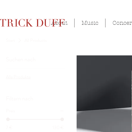
About
Music
Concer
Start
All Products
Suchen nach
Alle Produkte
Filtern nach
Preis
7 €
130 €