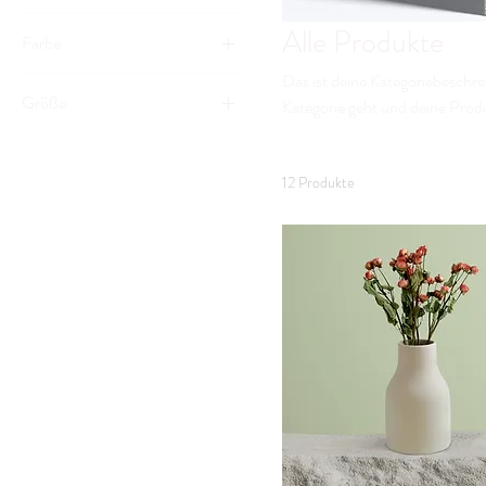
Alle Produkte
Farbe
Das ist deine Kategoriebeschre
Größe
Kategorie geht und deine Prod
250 ml
500 ml
12 Produkte
80 ml
Einheitsgröße
L
M
S