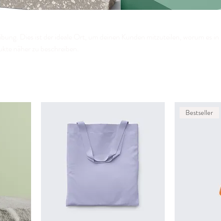
ibung. Dies ist der ideale Ort, um deinen Kunden mitzuteilen, worum es in 
ukte näher zu beschreiben.
Bestseller