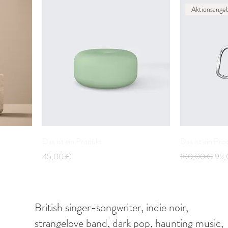
Aktionsange
Das ist ein Produkt
Das ist ein Pro
Preis
Standardpreis
Sale
45,00 €
100,00 €
95,
British singer-songwriter, indie noir,
strangelove band, dark pop, haunting music,